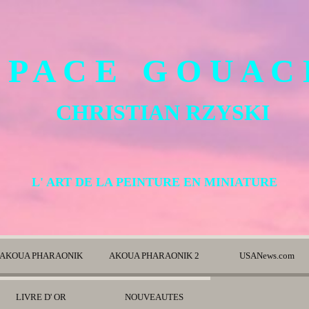
 P A C E G O U A C
CHRISTIAN RZYSKI
L' ART DE LA PEINTURE EN MINIATURE
AKOUA PHARAONIK
AKOUA PHARAONIK 2
USANews.com
LIVRE D' OR
NOUVEAUTES