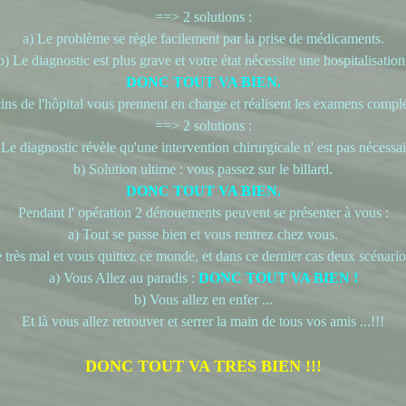
==> 2 solutions :
a) Le problème se règle facilement par la prise de médicaments.
b) Le diagnostic est plus grave et votre état nécessite une hospitalisation
DONC TOUT VA BIEN.
ns de l'hôpital vous prennent en charge et réalisent les examens compl
==> 2 solutions :
 Le diagnostic révèle qu'une intervention chirurgicale n' est pas nécessai
b) Solution ultime : vous passez sur le billard.
DONC TOUT VA BIEN.
Pendant l' opération 2 dénouements peuvent se présenter à vous :
a) Tout se passe bien et vous rentrez chez vous.
e très mal et vous quittez ce monde, et dans ce dernier cas deux scénario
a) Vous Allez au paradis :
DONC TOUT VA BIEN !
b) Vous allez en enfer ...
Et là vous allez retrouver et serrer la main de tous vos amis ...!!!
DONC TOUT VA TRES BIEN !!!