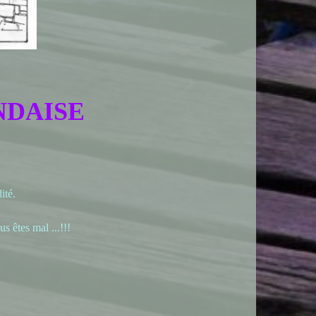
NDAISE
ité.
 êtes mal ...!!!