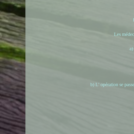
Les médeci
a)
b) L' opération se pass