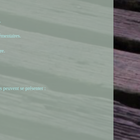
.
émentaires.
re.
s peuvent se présenter :