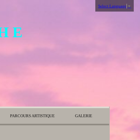
Select Language
▼
 H E
PARCOURS ARTISTIQUE
GALERIE