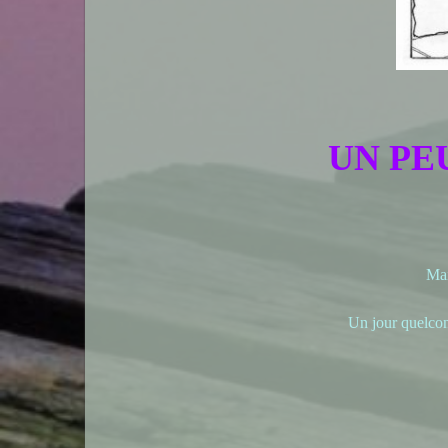
UN PE
Mai
Un jour quelcon