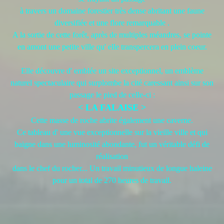
à travers un domaine forestier très dense abritant une faune
diversifiée et une flore remarquable .
A la sortie de cette forêt, après de multiples méandres, se pointe
en amont une petite ville qu' elle transpercera en plein coeur.
Elle découvre d' emblée un site exceptionnel, un emblème
naturel spectaculaire qui surplombe la cité caressant ainsi sur son
passage le pied de celle-ci :
< LA FALAISE >
Cette masse de roche abrite également une caverne.
Ce tableau d' une vue exceptionnelle sur la vieille ville et qui
baigne dans une luminosité abondante, fut un véritable défi de
réalisation
dans le chef du rocher... Un travail minutieux de longue haleine
pour un total de 270 heures de travail.