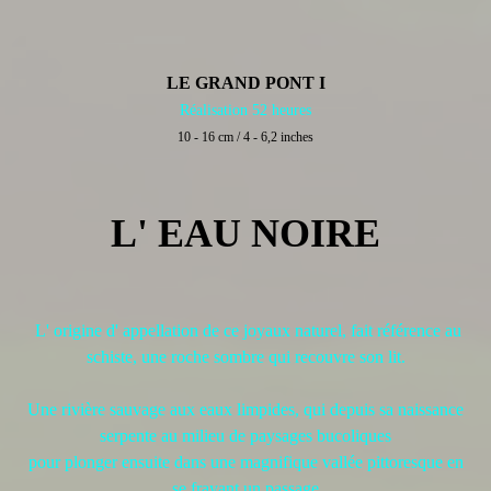
LE GRAND PONT I
Réalisation 52 heures
10 - 16 cm / 4 - 6,2 inches
L' EAU NOIRE
L' origine d' appellation de ce joyaux naturel, fait référence au
schiste, une roche sombre qui recouvre son lit.
Une rivière sauvage aux eaux limpides, qui depuis sa naissance
serpente au milieu de paysages bucoliques
pour plonger ensuite dans une magnifique vallée pittoresque en
se frayant un passage