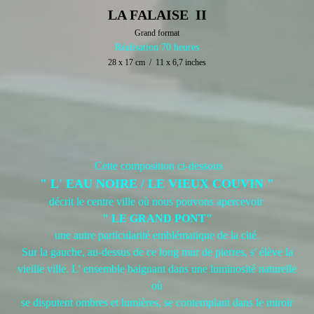
LA FALAISE II
Grand format
Réalisation 70 heures
28 x 17 cm / 11 x 6,7 inches
Cette composition ci-dessous
" L' EAU NOIRE / LE VIEUX COUVIN "
décrit le centre ville où nous pouvons apercevoir
" LE GRAND PONT"
une autre particularité emblématique de la cité.
Sur la gauche, au-dessus de ce long mur de pierres, s' élève la
vieille ville. L' ensemble baignant dans une luminosité naturelle
où
se disputent ombres et lumières, se contemplant dans le miroir