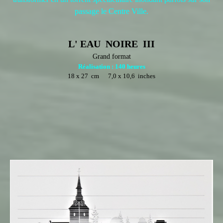
passage le Centre Ville.
L' EAU NOIRE III
Grand format
Réalisation : 140 heures
18 x 27 cm 7,0 x 10,6 inches