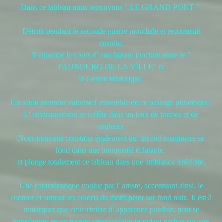
Dans ce tableau nous retrouvons " LE GRAND PONT ".
Détruit pendant le seconde guerre mondiale et reconstruit
ensuite.
Il enjambe le cours d' eau faisant jonction entre le "
FAUBOURG DE LA VILLE" et
le Centre Historique.
Un saule pleureur valorise l' ensemble de ce passage pittoresque.
L' envirronement se reflête dans un jeux de formes et de
couleurs.
Nous pouvons constater également qu' un ciel
imaginaire se
fond dans une luminosité éclatante,
et plonge totalement ce tableau dans une ambiance irréaliste.
Une caractéristique voulue par l' artiste, accentuant ainsi, le
contour et surtout les coloris du motif peint sur fond noir. Il est à
remarquer que cette rivière d' apparence paisible, peut se
transformer en un torrent spectaculaire inondant parfois sur son